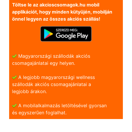
Töltse le az akcioscsomagok.hu mobil
applikációt, hogy minden kütyüjén, mobilján
önnel legyen az összes akciós szállás!
Magyarországi szállodák akciós
csomagajánlatai egy helyen.
A legjobb magyarországi wellness
szállodák akciós csomagajánlatai a
legjobb árakon.
A mobilalkalmazás letöltésével gyorsan
és egyszerũen foglalhat.