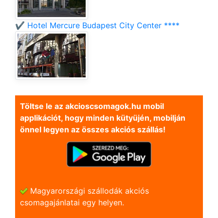
✔️ Hotel Mercure Budapest City Center ****
Töltse le az akcioscsomagok.hu mobil
applikációt, hogy minden kütyüjén, mobilján
önnel legyen az összes akciós szállás!
Magyarországi szállodák akciós
csomagajánlatai egy helyen.