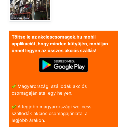
Töltse le az akcioscsomagok.hu mobil
applikációt, hogy minden kütyüjén, mobilján
önnel legyen az összes akciós szállás!
Magyarországi szállodák akciós
csomagajánlatai egy helyen.
A legjobb magyarországi wellness
szállodák akciós csomagajánlatai a
legjobb árakon.