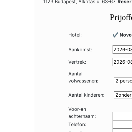
1123 Budapest, Alkotás u. 63-67.
Reser
Prijof
Hotel:
✔️ Novot
Aankomst:
Vertrek:
Aantal
volwassenen:
Aantal kinderen:
Voor-en
achternaam:
Telefon: