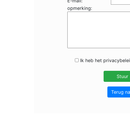
E-mail:
opmerking:
Ik heb het privacybele
Terug n