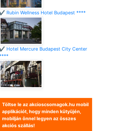
✔️ Rubin Wellness Hotel Budapest ****
✔️ Hotel Mercure Budapest City Center
****
Töltse le az akcioscsomagok.hu mobil
applikációt, hogy minden kütyüjén,
mobilján önnel legyen az összes
akciós szállás!