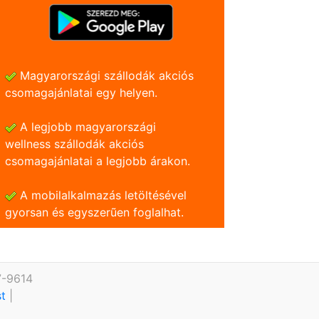
Magyarországi szállodák akciós
csomagajánlatai egy helyen.
A legjobb magyarországi
wellness szállodák akciós
csomagajánlatai a legjobb árakon.
A mobilalkalmazás letöltésével
gyorsan és egyszerũen foglalhat.
7-9614
st
|