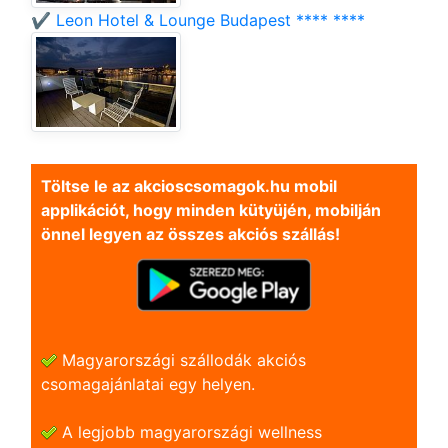
✔️ Leon Hotel & Lounge Budapest **** ****
Töltse le az akcioscsomagok.hu mobil
applikációt, hogy minden kütyüjén, mobilján
önnel legyen az összes akciós szállás!
Magyarországi szállodák akciós
csomagajánlatai egy helyen.
A legjobb magyarországi wellness