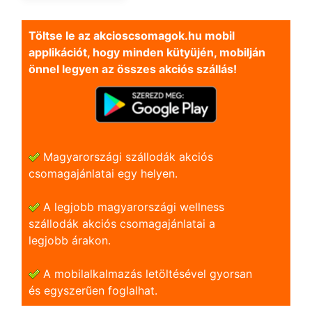
Töltse le az akcioscsomagok.hu mobil
applikációt, hogy minden kütyüjén, mobilján
önnel legyen az összes akciós szállás!
Magyarországi szállodák akciós
csomagajánlatai egy helyen.
A legjobb magyarországi wellness
szállodák akciós csomagajánlatai a
legjobb árakon.
A mobilalkalmazás letöltésével gyorsan
és egyszerũen foglalhat.