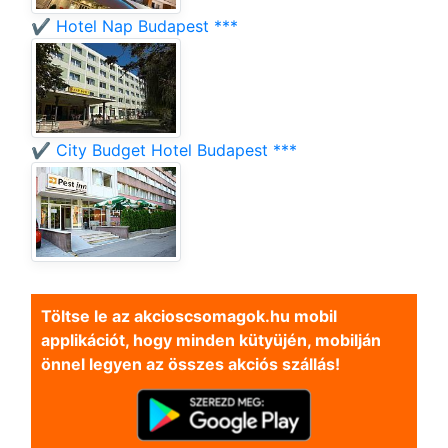
✔️ Hotel Nap Budapest ***
✔️ City Budget Hotel Budapest ***
Töltse le az akcioscsomagok.hu mobil
applikációt, hogy minden kütyüjén, mobilján
önnel legyen az összes akciós szállás!