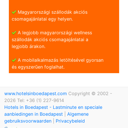
Magyarországi szállodák akciós
csomagajánlatai egy helyen.
A legjobb magyarországi wellness
szállodák akciós csomagajánlatai a
legjobb árakon.
A mobilalkalmazás letöltésével gyorsan
és egyszerũen foglalhat.
www.hotelsinboedapest.com
Copyright © 2002 -
2026 Tel: +36 (1) 227-9614
Hotels in Boedapest - Lastminute en speciale
aanbiedingen in Boedapest
|
Algemene
gebruiksvoorwaarden
|
Privacybeleid