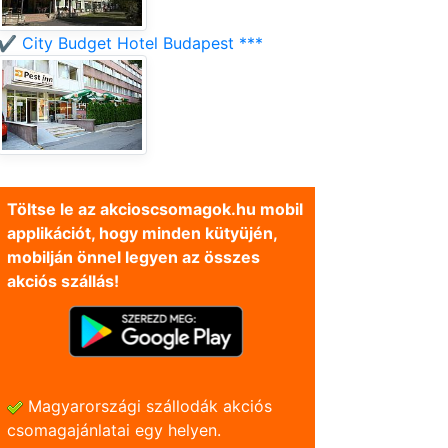
✔️ City Budget Hotel Budapest ***
Töltse le az akcioscsomagok.hu mobil
applikációt, hogy minden kütyüjén,
mobilján önnel legyen az összes
akciós szállás!
Magyarországi szállodák akciós
csomagajánlatai egy helyen.