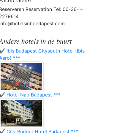
Reserveren Reservation Tel: 00-36-1-
2279614
info@hotelsinboedapest.com
Andere hotels in de buurt
✔️ Ibis Budapest Citysouth Hotel (Ibis
Aero) ***
✔️ Hotel Nap Budapest ***
✔️ City Budget Hotel Budapest ***