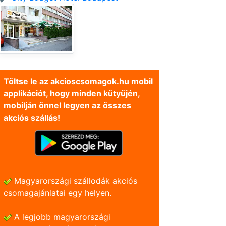
Töltse le az akcioscsomagok.hu mobil
applikációt, hogy minden kütyüjén,
mobilján önnel legyen az összes
akciós szállás!
Magyarországi szállodák akciós
csomagajánlatai egy helyen.
A legjobb magyarországi