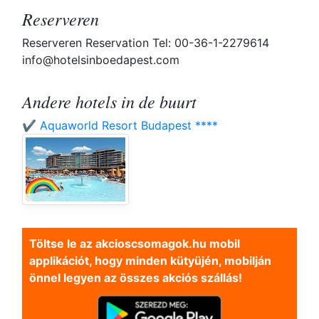
Reserveren
Reserveren Reservation Tel: 00-36-1-2279614
info@hotelsinboedapest.com
Andere hotels in de buurt
✔️ Aquaworld Resort Budapest ****
Töltse le az akcioscsomagok.hu mobil
applikációt, hogy minden kütyüjén, mobilján
önnel legyen az összes akciós szállás!