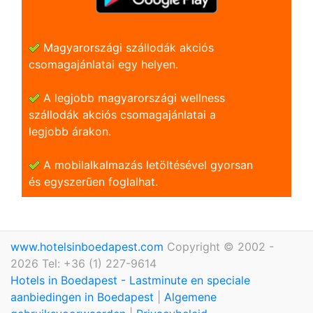
Magyarországi szállodák akciós
csomagajánlatai egy helyen.
A legjobb magyarországi wellness
szállodák akciós csomagajánlatai a
legjobb árakon.
A mobilalkalmazás letöltésével gyorsan
és egyszerũen foglalhat.
www.hotelsinboedapest.com
Copyright © 2002 -
2026 Tel: +36 (1) 227-9614
Hotels in Boedapest - Lastminute en speciale
aanbiedingen in Boedapest
|
Algemene