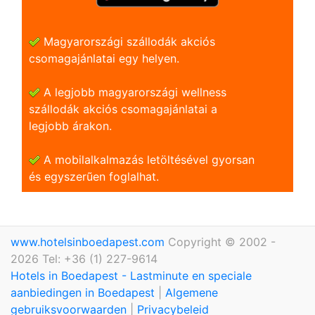
Magyarországi szállodák akciós
csomagajánlatai egy helyen.
A legjobb magyarországi wellness
szállodák akciós csomagajánlatai a
legjobb árakon.
A mobilalkalmazás letöltésével gyorsan
és egyszerũen foglalhat.
www.hotelsinboedapest.com
Copyright © 2002 -
2026 Tel: +36 (1) 227-9614
Hotels in Boedapest - Lastminute en speciale
aanbiedingen in Boedapest
|
Algemene
gebruiksvoorwaarden
|
Privacybeleid