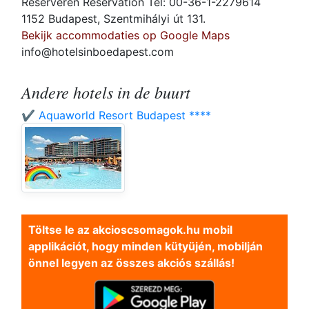
Reserveren Reservation Tel: 00-36-1-2279614
1152 Budapest, Szentmihályi út 131.
Bekijk accommodaties op Google Maps
info@hotelsinboedapest.com
Andere hotels in de buurt
✔️ Aquaworld Resort Budapest ****
Töltse le az akcioscsomagok.hu mobil
applikációt, hogy minden kütyüjén, mobilján
önnel legyen az összes akciós szállás!