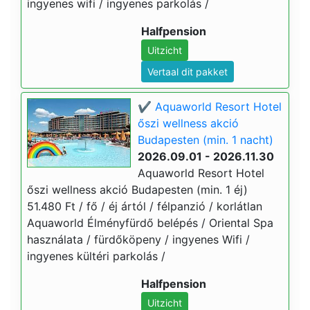
ingyenes wifi / ingyenes parkolás /
Halfpension
Uitzicht
Vertaal dit pakket
✔️ Aquaworld Resort Hotel
őszi wellness akció
Budapesten (min. 1 nacht)
2026.09.01 - 2026.11.30
Aquaworld Resort Hotel
őszi wellness akció Budapesten (min. 1 éj)
51.480 Ft / fő / éj ártól / félpanzió / korlátlan
Aquaworld Élményfürdő belépés / Oriental Spa
használata / fürdőköpeny / ingyenes Wifi /
ingyenes kültéri parkolás /
Halfpension
Uitzicht