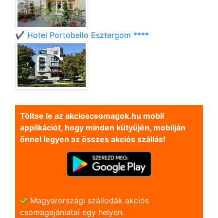
✔️ Hotel Portobello Esztergom ****
Töltse le az akcioscsomagok.hu mobil
applikációt, hogy minden kütyüjén, mobilján
önnel legyen az összes akciós szállás!
Magyarországi szállodák akciós
csomagajánlatai egy helyen.