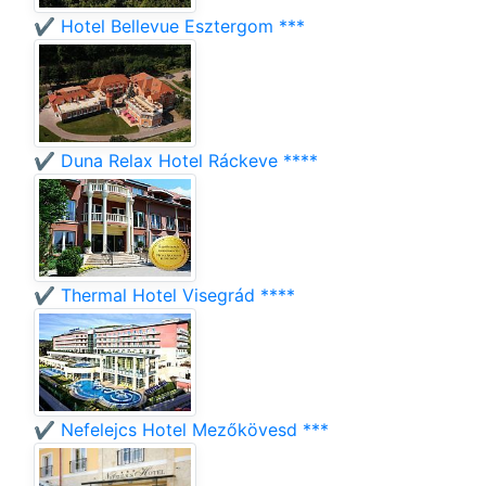
✔️ Hotel Bellevue Esztergom ***
✔️ Duna Relax Hotel Ráckeve ****
✔️ Thermal Hotel Visegrád ****
✔️ Nefelejcs Hotel Mezőkövesd ***