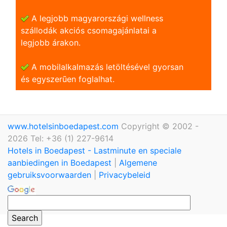
A legjobb magyarországi wellness
szállodák akciós csomagajánlatai a
legjobb árakon.
A mobilalkalmazás letöltésével gyorsan
és egyszerũen foglalhat.
www.hotelsinboedapest.com
Copyright © 2002 -
2026 Tel: +36 (1) 227-9614
Hotels in Boedapest - Lastminute en speciale
aanbiedingen in Boedapest
|
Algemene
gebruiksvoorwaarden
|
Privacybeleid