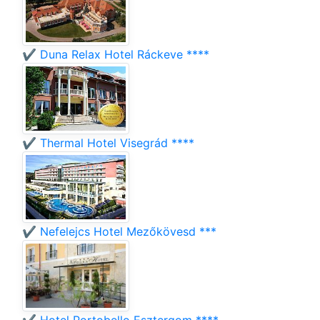
✔️ Duna Relax Hotel Ráckeve ****
✔️ Thermal Hotel Visegrád ****
✔️ Nefelejcs Hotel Mezőkövesd ***