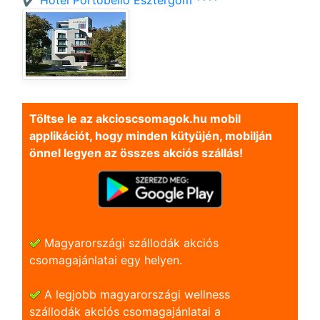
✔️ Hotel Portobello Esztergom ****
Töltse le az akcioscsomagok.hu mobil
applikációt, hogy minden kütyüjén, mobilján
önnel legyen az összes akciós szállás!
Magyarországi szállodák akciós
csomagajánlatai egy helyen.
A legjobb magyarországi wellness
szállodák akciós csomagajánlatai a