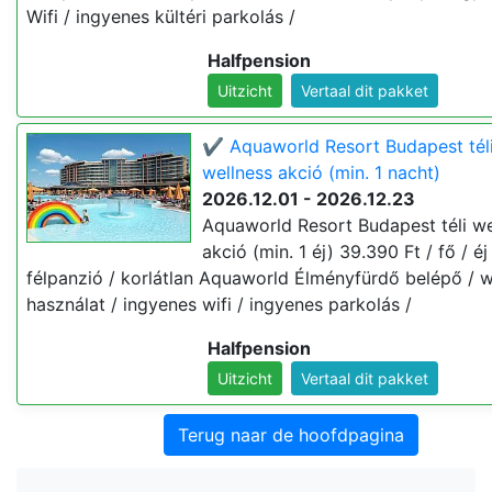
Wifi / ingyenes kültéri parkolás /
Halfpension
Uitzicht
Vertaal dit pakket
✔️ Aquaworld Resort Budapest tél
wellness akció (min. 1 nacht)
2026.12.01 - 2026.12.23
Aquaworld Resort Budapest téli we
akció (min. 1 éj) 39.390 Ft / fő / éj 
félpanzió / korlátlan Aquaworld Élményfürdő belépő / w
használat / ingyenes wifi / ingyenes parkolás /
Halfpension
Uitzicht
Vertaal dit pakket
Terug naar de hoofdpagina