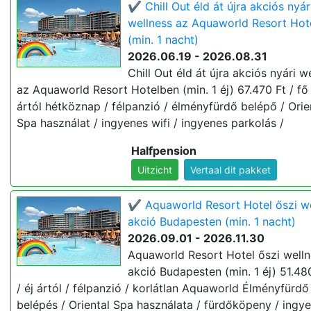
✔️ Chill Out éld át újra akciós nyár
wellness az Aquaworld Resort Hot
(min. 1 nacht)
2026.06.19 - 2026.08.31
Chill Out éld át újra akciós nyári w
az Aquaworld Resort Hotelben (min. 1 éj) 67.470 Ft / fő 
ártól hétköznap / félpanzió / élményfürdő belépő / Orie
Spa használat / ingyenes wifi / ingyenes parkolás /
Halfpension
Uitzicht
Vertaal dit pakket
✔️ Aquaworld Resort Hotel őszi w
akció Budapesten (min. 1 nacht)
2026.09.01 - 2026.11.30
Aquaworld Resort Hotel őszi welln
akció Budapesten (min. 1 éj) 51.480
/ éj ártól / félpanzió / korlátlan Aquaworld Élményfürdő
belépés / Oriental Spa használata / fürdőköpeny / ingy