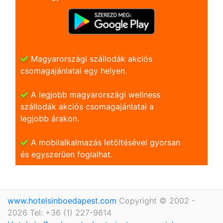
Magyarországi szállodák akciós
csomagajánlatai egy helyen.
A legjobb magyarországi wellness
szállodák akciós csomagajánlatai a
legjobb árakon.
A mobilalkalmazás letöltésével gyorsan
és egyszerũen foglalhat.
www.hotelsinboedapest.com
Copyright © 2002 -
2026 Tel: +36 (1) 227-9614