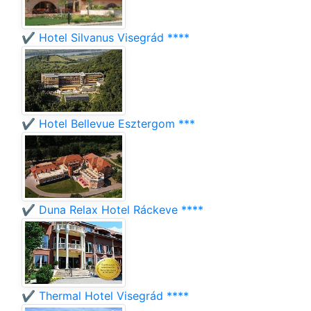
✔️ Hotel Silvanus Visegrád ****
✔️ Hotel Bellevue Esztergom ***
✔️ Duna Relax Hotel Ráckeve ****
✔️ Thermal Hotel Visegrád ****