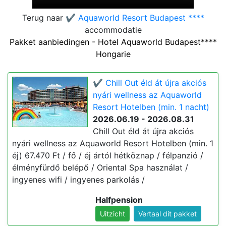
Terug naar
✔️ Aquaworld Resort Budapest ****
accommodatie
Pakket aanbiedingen - Hotel Aquaworld Budapest****
Hongarie
✔️ Chill Out éld át újra akciós
nyári wellness az Aquaworld
Resort Hotelben (min. 1 nacht)
2026.06.19 - 2026.08.31
Chill Out éld át újra akciós
nyári wellness az Aquaworld Resort Hotelben (min. 1
éj) 67.470 Ft / fő / éj ártól hétköznap / félpanzió /
élményfürdő belépő / Oriental Spa használat /
ingyenes wifi / ingyenes parkolás /
Halfpension
Uitzicht
Vertaal dit pakket