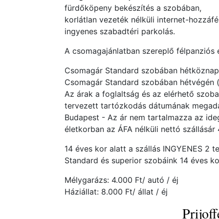
fürdőköpeny bekészítés a szobában,
korlátlan vezeték nélküli internet-hozzáfé
ingyenes szabadtéri parkolás.
A csomagajánlatban szereplő félpanziós e
Csomagár Standard szobában hétköznap (v
Csomagár Standard szobában hétvégén (p-
Az árak a foglaltság és az elérhető szob
tervezett tartózkodás dátumának megadás
Budapest - Az ár nem tartalmazza az ideg
életkorban az ÁFA nélküli nettó szállásár
14 éves kor alatt a szállás INGYENES 2 te
Standard és superior szobáink 14 éves k
Mélygarázs: 4.000 Ft/ autó / éj
Háziállat: 8.000 Ft/ állat / éj
Prijof