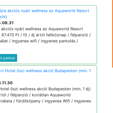
 újra akciós nyári wellness az Aquaworld Resort
cht)
6.08.31
ra akciós nyári wellness az Aquaworld Resort
 67.470 Ft / fő / éj ártól hétköznap / félpanzió /
lat / ingyenes wifi / ingyenes parkolás /
dit pakket
t Hotel őszi wellness akció Budapesten (min. 1
.11.30
otel őszi wellness akció Budapesten (min. 1 éj)
ártól / félpanzió / korlátlan Aquaworld
nálata / fürdőköpeny / ingyenes Wifi / ingyenes