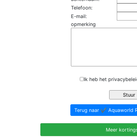
Telefoon:
E-mail:
opmerking
Ik heb het privacybele
Terug naar ✔️ Aquaworld 
Meer korting