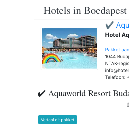
Hotels in Boedapest
✔️ Aqu
Hotel A
Pakket aan
1044 Budap
NTAK-regis
info@hote
Telefoon: 
✔️ Aquaworld Resort Budap
Vertaal dit pakket