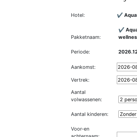
Hotel:
✔️ Aqua
✔️ Aqua
Pakketnaam:
wellness
Periode:
2026.12
Aankomst:
Vertrek:
Aantal
volwassenen:
Aantal kinderen:
Voor-en
achternaam: