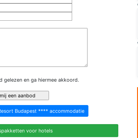
id gelezen en ga hiermee akkoord.
Resort Budapest **** accommodatie
spakketten voor hotels