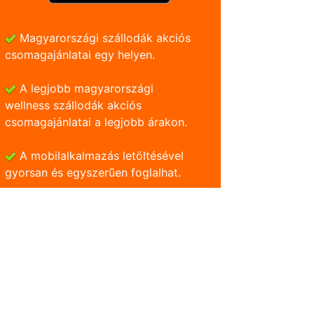
Magyarországi szállodák akciós
csomagajánlatai egy helyen.
A legjobb magyarországi
wellness szállodák akciós
csomagajánlatai a legjobb árakon.
A mobilalkalmazás letöltésével
gyorsan és egyszerũen foglalhat.