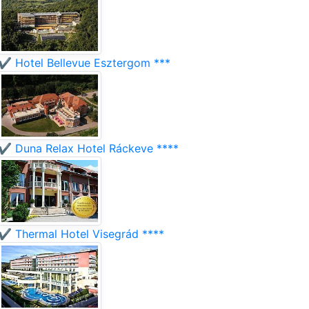
✔️ Hotel Bellevue Esztergom ***
✔️ Duna Relax Hotel Ráckeve ****
✔️ Thermal Hotel Visegrád ****