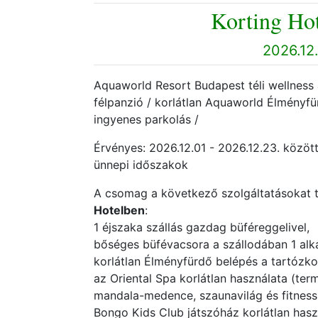
Korting Hot
2026.12.
Aquaworld Resort Budapest téli wellness ak
félpanzió / korlátlan Aquaworld Élményfür
ingyenes parkolás /
Érvényes: 2026.12.01 - 2026.12.23. között
ünnepi időszakok
A csomag a következő szolgáltatásokat 
Hotelben
:
1 éjszaka szállás gazdag büféreggelivel,
bőséges büfévacsora a szállodában 1 alka
korlátlan Élményfürdő belépés a tartózko
az Oriental Spa korlátlan használata (ter
mandala-medence, szaunavilág és fitness
Bongo Kids Club játszóház korlátlan hasz