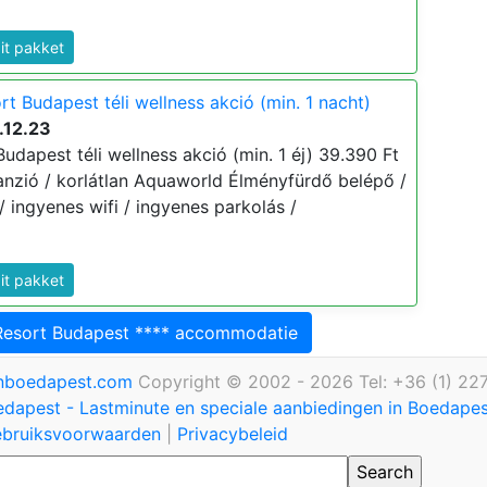
dit pakket
t Budapest téli wellness akció (min. 1 nacht)
.12.23
dapest téli wellness akció (min. 1 éj) 39.390 Ft
élpanzió / korlátlan Aquaworld Élményfürdő belépő /
/ ingyenes wifi / ingyenes parkolás /
dit pakket
Resort Budapest **** accommodatie
inboedapest.com
Copyright © 2002 - 2026 Tel: +36 (1) 22
edapest - Lastminute en speciale aanbiedingen in Boedape
bruiksvoorwaarden
|
Privacybeleid