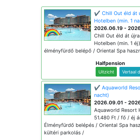
✔️ Chill Out éld át
Hotelben (min. 1 na
2026.06.19 - 202
Chill Out éld át új
Hotelben (min. 1 éj)
élményfürdő belépő / Oriental Spa haszná
Halfpension
Uitzicht
Vertaal 
✔️ Aquaworld Resor
nacht)
2026.09.01 - 2026
Aquaworld Resort H
51.480 Ft / fő / éj 
Élményfürdő belépés / Oriental Spa hasz
kültéri parkolás /