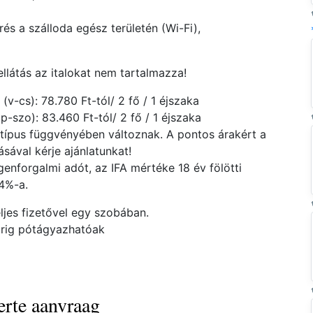
rés a szálloda egész területén (Wi-Fi),
llátás az italokat nem tartalmazza!
-cs): 78.780 Ft-tól/ 2 fő / 1 éjszaka
szo): 83.460 Ft-tól/ 2 fő / 1 éjszaka
atípus függvényében változnak. A pontos árakért a
ával kérje ajánlatunkat!
enforgalmi adót, az IFA mértéke 18 év fölötti
 4%-a.
ljes fizetővel egy szobában.
orig pótágyazhatóak
ferte aanvraag