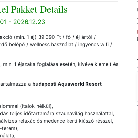
el Pakket Details
01 - 2026.12.23
ció (min. 1 éj) 39.390 Ft / fő / éj ártól /
dő belépő / wellness használat / ingyenes wifi /
, min. 1 éjszaka foglalása esetén, kivéve kiemelt és
tartalmazza a
budapesti Aquaworld Resort
lommal (italok nélkül),
dás teljes időtartamára szaunavilág használattal,
málvizes relaxációs medence kerti kiúszó résszel,
-terem),
nálata,