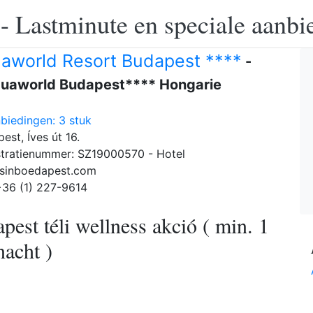
 - Lastminute en speciale aanbi
aworld Resort Budapest ****
-
quaworld Budapest**** Hongarie
biedingen: 3 stuk
est, Íves út 16.
tratienummer: SZ19000570 - Hotel
lsinboedapest.com
+36 (1) 227-9614
est téli wellness akció ( min. 1
nacht )