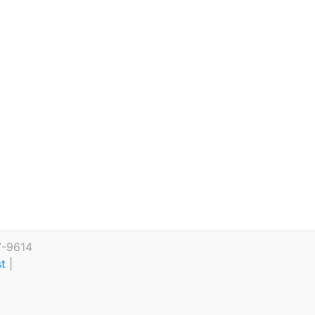
7-9614
st
|