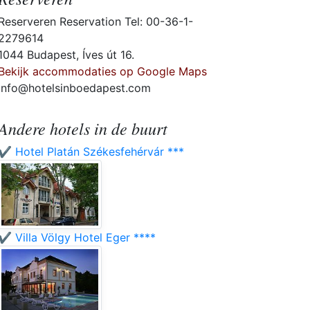
Reserveren Reservation Tel: 00-36-1-
2279614
1044 Budapest, Íves út 16.
Bekijk accommodaties op Google Maps
info@hotelsinboedapest.com
Andere hotels in de buurt
✔️ Hotel Platán Székesfehérvár ***
✔️ Villa Völgy Hotel Eger ****