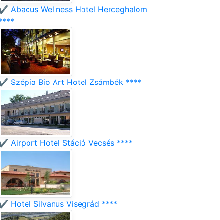
✔️ Abacus Wellness Hotel Herceghalom
****
✔️ Szépia Bio Art Hotel Zsámbék ****
✔️ Airport Hotel Stáció Vecsés ****
✔️ Hotel Silvanus Visegrád ****