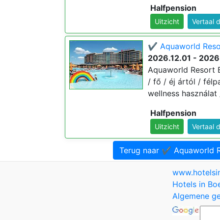
Halfpension
Uitzicht
Vertaal 
✔️ Aquaworld Resor
2026.12.01 - 2026
Aquaworld Resort Bu
/ fő / éj ártól / f
wellness használat 
Halfpension
Uitzicht
Vertaal 
Terug naar ✔️ Aquaworld 
www.hotels
Hotels in Bo
Algemene ge