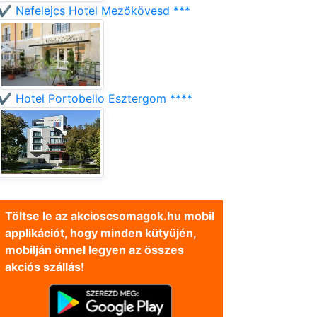
✔️ Nefelejcs Hotel Mezőkövesd ***
✔️ Hotel Portobello Esztergom ****
Töltse le az akcioscsomagok.hu mobil
applikációt, hogy minden kütyüjén,
mobilján önnel legyen az összes
akciós szállás!