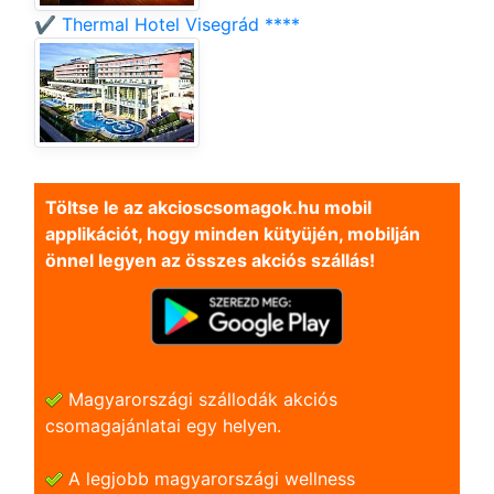
✔️ Thermal Hotel Visegrád ****
Töltse le az akcioscsomagok.hu mobil
applikációt, hogy minden kütyüjén, mobilján
önnel legyen az összes akciós szállás!
Magyarországi szállodák akciós
csomagajánlatai egy helyen.
A legjobb magyarországi wellness