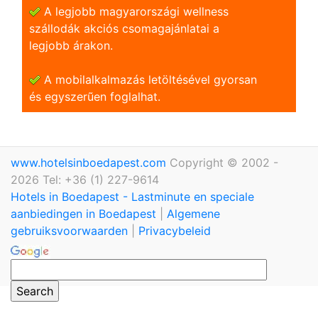
A legjobb magyarországi wellness
szállodák akciós csomagajánlatai a
legjobb árakon.
A mobilalkalmazás letöltésével gyorsan
és egyszerũen foglalhat.
www.hotelsinboedapest.com
Copyright © 2002 -
2026 Tel: +36 (1) 227-9614
Hotels in Boedapest - Lastminute en speciale
aanbiedingen in Boedapest
|
Algemene
gebruiksvoorwaarden
|
Privacybeleid