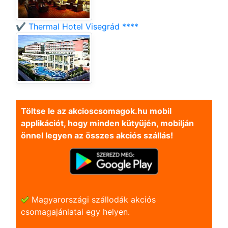
✔️ Thermal Hotel Visegrád ****
Töltse le az akcioscsomagok.hu mobil
applikációt, hogy minden kütyüjén, mobilján
önnel legyen az összes akciós szállás!
Magyarországi szállodák akciós
csomagajánlatai egy helyen.