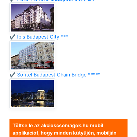
✔️ Ibis Budapest City ***
✔️ Sofitel Budapest Chain Bridge *****
Töltse le az akcioscsomagok.hu mobil
applikációt, hogy minden kütyüjén, mobilján