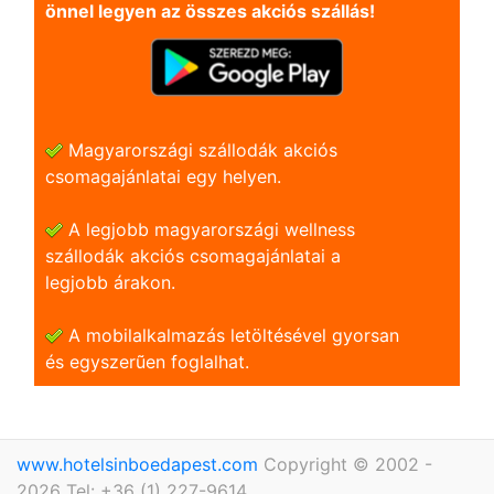
önnel legyen az összes akciós szállás!
Magyarországi szállodák akciós
csomagajánlatai egy helyen.
A legjobb magyarországi wellness
szállodák akciós csomagajánlatai a
legjobb árakon.
A mobilalkalmazás letöltésével gyorsan
és egyszerũen foglalhat.
www.hotelsinboedapest.com
Copyright © 2002 -
2026 Tel: +36 (1) 227-9614