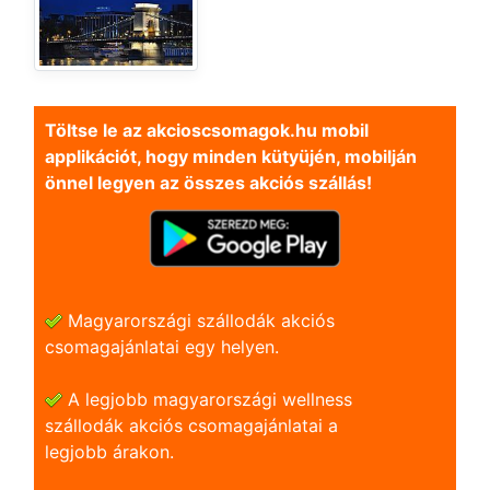
Töltse le az akcioscsomagok.hu mobil
applikációt, hogy minden kütyüjén, mobilján
önnel legyen az összes akciós szállás!
Magyarországi szállodák akciós
csomagajánlatai egy helyen.
A legjobb magyarországi wellness
szállodák akciós csomagajánlatai a
legjobb árakon.