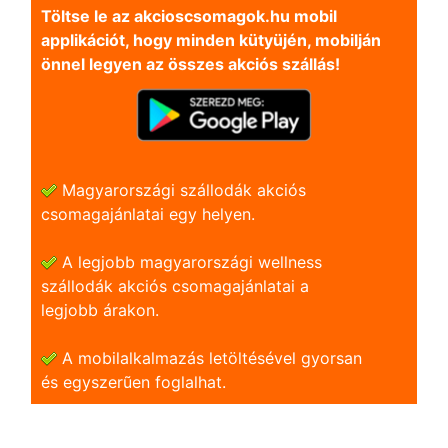
Töltse le az akcioscsomagok.hu mobil
applikációt, hogy minden kütyüjén, mobilján
önnel legyen az összes akciós szállás!
Magyarországi szállodák akciós
csomagajánlatai egy helyen.
A legjobb magyarországi wellness
szállodák akciós csomagajánlatai a
legjobb árakon.
A mobilalkalmazás letöltésével gyorsan
és egyszerũen foglalhat.