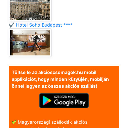
✔️ Hotel Soho Budapest ****
Töltse le az akcioscsomagok.hu mobil
applikációt, hogy minden kütyüjén, mobilján
önnel legyen az összes akciós szállás!
Magyarországi szállodák akciós