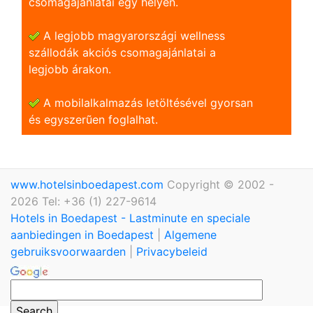
csomagajánlatai egy helyen.
A legjobb magyarországi wellness
szállodák akciós csomagajánlatai a
legjobb árakon.
A mobilalkalmazás letöltésével gyorsan
és egyszerũen foglalhat.
www.hotelsinboedapest.com
Copyright © 2002 -
2026 Tel: +36 (1) 227-9614
Hotels in Boedapest - Lastminute en speciale
aanbiedingen in Boedapest
|
Algemene
gebruiksvoorwaarden
|
Privacybeleid