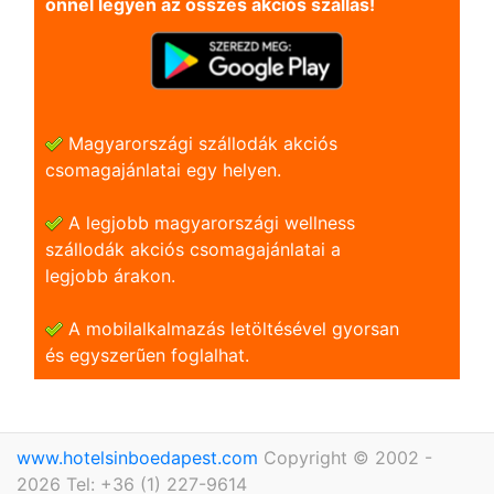
önnel legyen az összes akciós szállás!
Magyarországi szállodák akciós
csomagajánlatai egy helyen.
A legjobb magyarországi wellness
szállodák akciós csomagajánlatai a
legjobb árakon.
A mobilalkalmazás letöltésével gyorsan
és egyszerũen foglalhat.
www.hotelsinboedapest.com
Copyright © 2002 -
2026 Tel: +36 (1) 227-9614