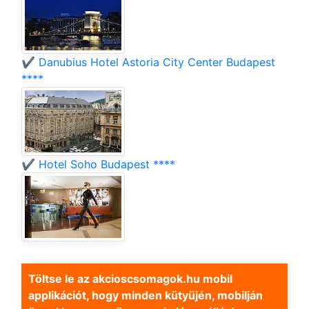
✔️ Danubius Hotel Astoria City Center Budapest
****
✔️ Hotel Soho Budapest ****
Töltse le az akcioscsomagok.hu mobil
applikációt, hogy minden kütyüjén, mobilján