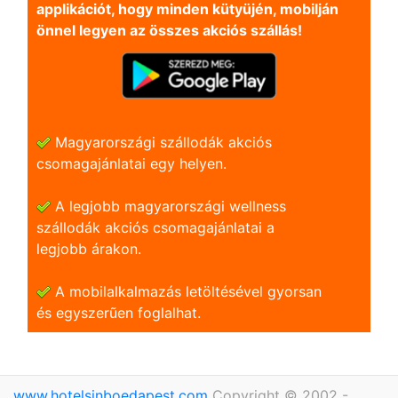
applikációt, hogy minden kütyüjén, mobilján
önnel legyen az összes akciós szállás!
Magyarországi szállodák akciós
csomagajánlatai egy helyen.
A legjobb magyarországi wellness
szállodák akciós csomagajánlatai a
legjobb árakon.
A mobilalkalmazás letöltésével gyorsan
és egyszerũen foglalhat.
www.hotelsinboedapest.com
Copyright © 2002 -