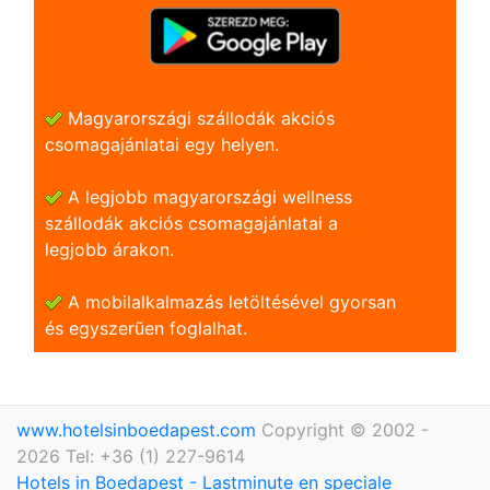
Magyarországi szállodák akciós
csomagajánlatai egy helyen.
A legjobb magyarországi wellness
szállodák akciós csomagajánlatai a
legjobb árakon.
A mobilalkalmazás letöltésével gyorsan
és egyszerũen foglalhat.
www.hotelsinboedapest.com
Copyright © 2002 -
2026 Tel: +36 (1) 227-9614
Hotels in Boedapest - Lastminute en speciale