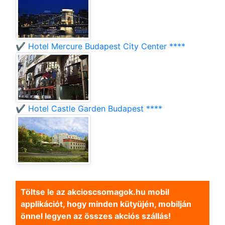
✔️ Hotel Mercure Budapest City Center ****
✔️ Hotel Castle Garden Budapest ****
Töltse le az akcioscsomagok.hu mobil
applikációt, hogy minden kütyüjén, mobilján
önnel legyen az összes akciós szállás!