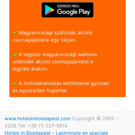
Magyarországi szállodák akciós
csomagajánlatai egy helyen.
A legjobb magyarországi wellness
szállodák akciós csomagajánlatai a
legjobb árakon.
A mobilalkalmazás letöltésével gyorsan
és egyszerũen foglalhat.
www.hotelsinboedapest.com
Copyright © 2002 -
2026 Tel: +36 (1) 227-9614
Hotels in Boedapest - Lastminute en speciale