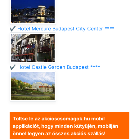
✔️ Hotel Mercure Budapest City Center ****
✔️ Hotel Castle Garden Budapest ****
Töltse le az akcioscsomagok.hu mobil
applikációt, hogy minden kütyüjén, mobilján
önnel legyen az összes akciós szállás!