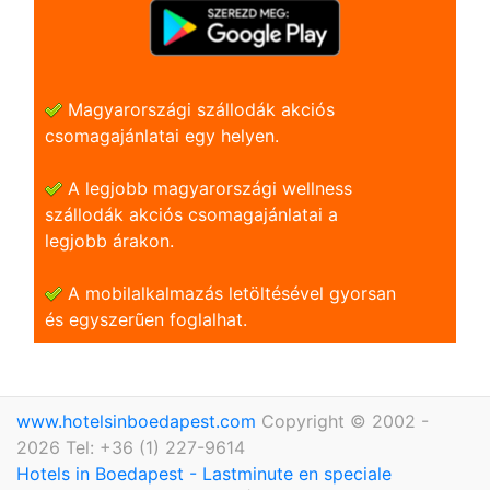
Magyarországi szállodák akciós
csomagajánlatai egy helyen.
A legjobb magyarországi wellness
szállodák akciós csomagajánlatai a
legjobb árakon.
A mobilalkalmazás letöltésével gyorsan
és egyszerũen foglalhat.
www.hotelsinboedapest.com
Copyright © 2002 -
2026 Tel: +36 (1) 227-9614
Hotels in Boedapest - Lastminute en speciale