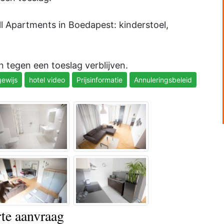
ll Apartments in Boedapest: kinderstoel,
 tegen een toeslag verblijven.
ewijs
hotel video
Prijsinformatie
Annuleringsbeleid
rte aanvraag