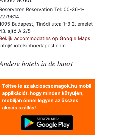
Reserveren Reservation Tel: 00-36-1-
2279614
1095 Budapest, Tinódi utca 1-3 2. emelet
43. ajtó A 2/5
Bekijk accommodaties op Google Maps
info@hotelsinboedapest.com
Andere hotels in de buurt
Töltse le az akcioscsomagok.hu mobil
applikációt, hogy minden kütyüjén,
mobilján önnel legyen az összes
akciós szállás!