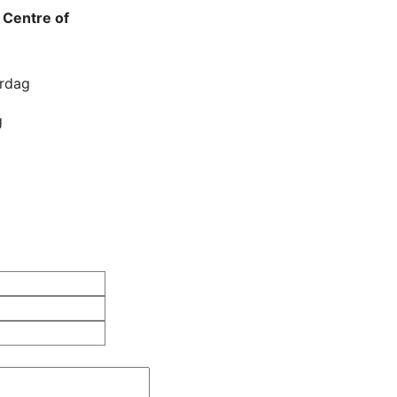
 Centre of
rdag
g