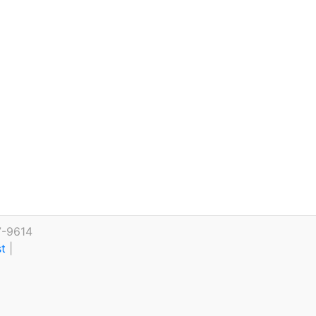
7-9614
st
|