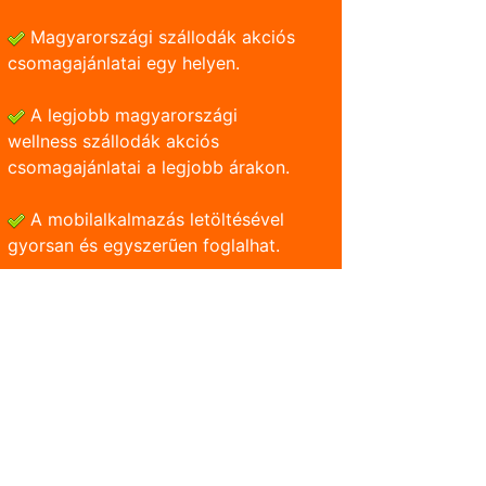
Magyarországi szállodák akciós
csomagajánlatai egy helyen.
A legjobb magyarországi
wellness szállodák akciós
csomagajánlatai a legjobb árakon.
A mobilalkalmazás letöltésével
gyorsan és egyszerũen foglalhat.