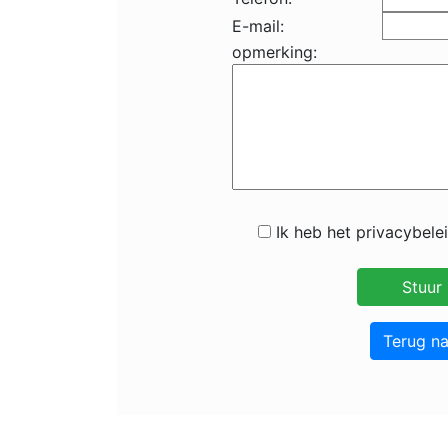
E-mail:
opmerking:
Ik heb het privacybele
Terug n