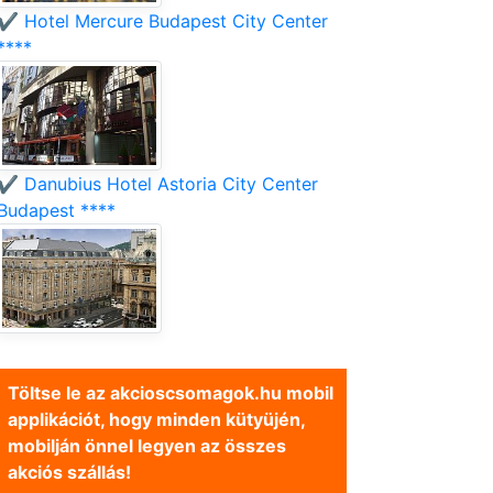
✔️ Hotel Mercure Budapest City Center
****
✔️ Danubius Hotel Astoria City Center
Budapest ****
Töltse le az akcioscsomagok.hu mobil
applikációt, hogy minden kütyüjén,
mobilján önnel legyen az összes
akciós szállás!