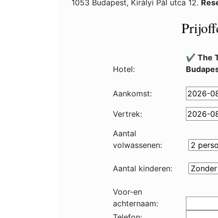
1053 Budapest, Királyi Pál utca 12.
Rese
Prijof
✔️ The 
Hotel:
Budapes
Aankomst:
Vertrek:
Aantal
volwassenen:
Aantal kinderen:
Voor-en
achternaam:
Telefon: