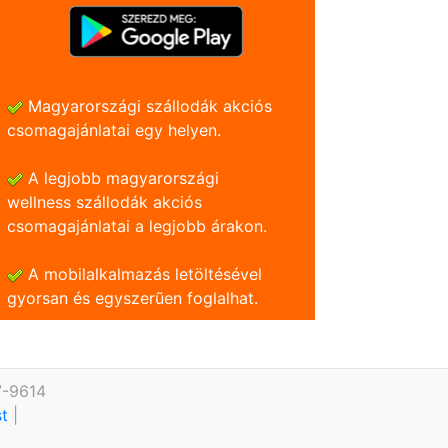
Magyarországi szállodák akciós
csomagajánlatai egy helyen.
A legjobb magyarországi
wellness szállodák akciós
csomagajánlatai a legjobb árakon.
A mobilalkalmazás letöltésével
gyorsan és egyszerũen foglalhat.
7-9614
st
|