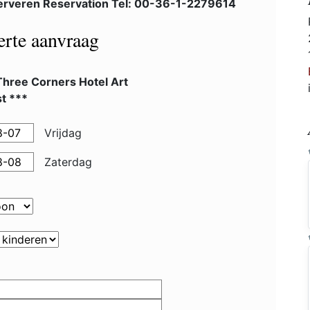
rveren Reservation Tel: 00-36-1-2279614
ferte aanvraag
Three Corners Hotel Art
t ***
Vrijdag
Zaterdag