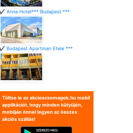
✔️ Anna Hotel*** Budapest ***
✔️ Budapest Apartman Etele ***
Töltse le az akcioscsomagok.hu mobil
applikációt, hogy minden kütyüjén,
mobilján önnel legyen az összes
akciós szállás!