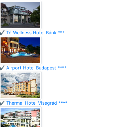
✔️ Tó Wellness Hotel Bánk ***
✔️ Airport Hotel Budapest ****
✔️ Thermal Hotel Visegrád ****