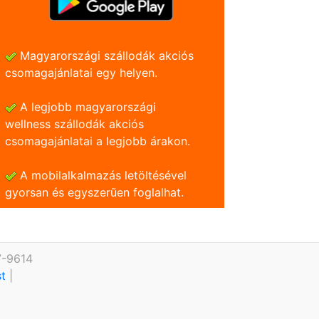
Magyarországi szállodák akciós
csomagajánlatai egy helyen.
A legjobb magyarországi
wellness szállodák akciós
csomagajánlatai a legjobb árakon.
A mobilalkalmazás letöltésével
gyorsan és egyszerũen foglalhat.
7-9614
st
|