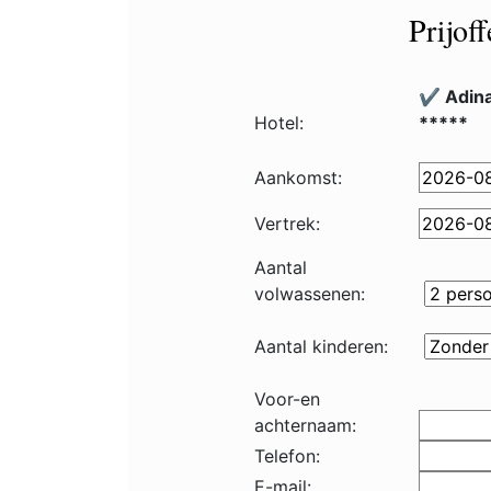
Prijof
✔️ Adin
Hotel:
*****
Aankomst:
Vertrek:
Aantal
volwassenen:
Aantal kinderen:
Voor-en
achternaam:
Telefon:
E-mail: