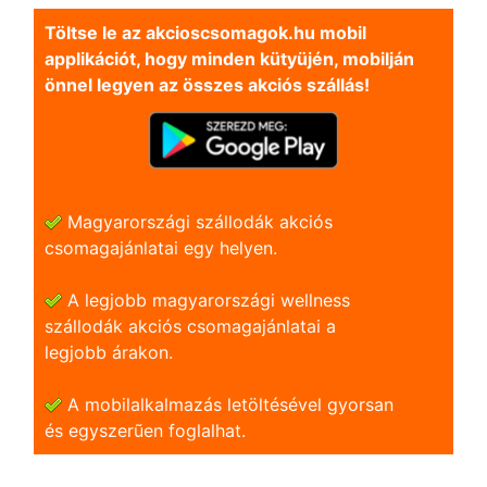
Töltse le az akcioscsomagok.hu mobil
applikációt, hogy minden kütyüjén, mobilján
önnel legyen az összes akciós szállás!
Magyarországi szállodák akciós
csomagajánlatai egy helyen.
A legjobb magyarországi wellness
szállodák akciós csomagajánlatai a
legjobb árakon.
A mobilalkalmazás letöltésével gyorsan
és egyszerũen foglalhat.