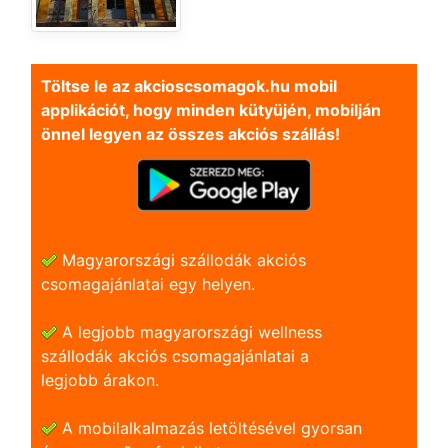
Töltse le az akcioscsomagok.hu mobil
applikációt, hogy minden kütyüjén, mobilján
önnel legyen az összes akciós szállás!
Magyarországi szállodák akciós
csomagajánlatai egy helyen.
A legjobb magyarországi wellness
szállodák akciós csomagajánlatai a
legjobb árakon.
A mobilalkalmazás letöltésével gyorsan