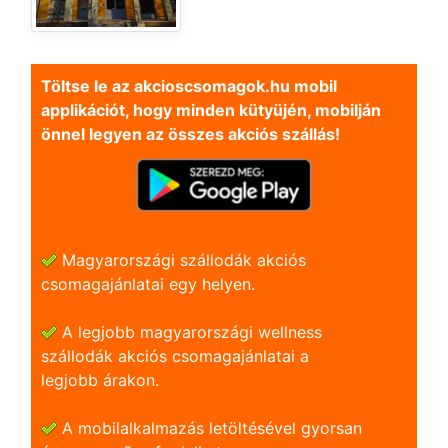
Töltse le az akcioscsomagok.hu mobil
applikációt, hogy minden kütyüjén, mobilján
önnel legyen az összes akciós szállás!
Magyarországi szállodák akciós
csomagajánlatai egy helyen.
A legjobb magyarországi wellness
szállodák akciós csomagajánlatai a
legjobb árakon.
A mobilalkalmazás letöltésével gyorsan