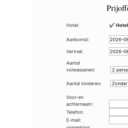
Prijof
Hotel:
✔️ Hote
Aankomst:
Vertrek:
Aantal
volwassenen:
Aantal kinderen:
Voor-en
achternaam:
Telefon:
E-mail:
opmerking: