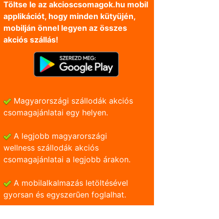
Töltse le az akcioscsomagok.hu mobil
applikációt, hogy minden kütyüjén,
mobilján önnel legyen az összes
akciós szállás!
Magyarországi szállodák akciós
csomagajánlatai egy helyen.
A legjobb magyarországi
wellness szállodák akciós
csomagajánlatai a legjobb árakon.
A mobilalkalmazás letöltésével
gyorsan és egyszerũen foglalhat.