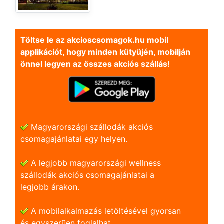
Töltse le az akcioscsomagok.hu mobil
applikációt, hogy minden kütyüjén, mobilján
önnel legyen az összes akciós szállás!
Magyarországi szállodák akciós
csomagajánlatai egy helyen.
A legjobb magyarországi wellness
szállodák akciós csomagajánlatai a
legjobb árakon.
A mobilalkalmazás letöltésével gyorsan
és egyszerũen foglalhat.