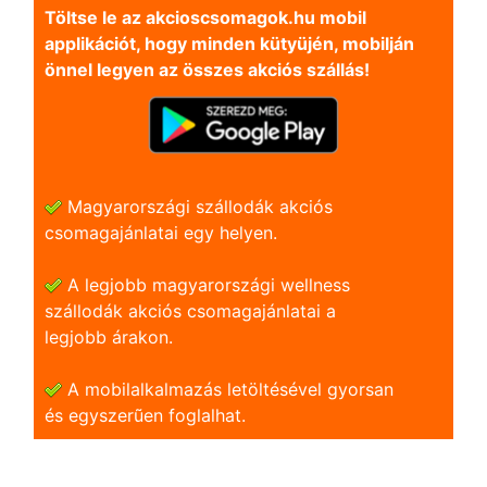
Töltse le az akcioscsomagok.hu mobil
applikációt, hogy minden kütyüjén, mobilján
önnel legyen az összes akciós szállás!
Magyarországi szállodák akciós
csomagajánlatai egy helyen.
A legjobb magyarországi wellness
szállodák akciós csomagajánlatai a
legjobb árakon.
A mobilalkalmazás letöltésével gyorsan
és egyszerũen foglalhat.