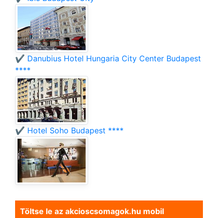
✔️ Danubius Hotel Hungaria City Center Budapest
****
✔️ Hotel Soho Budapest ****
Töltse le az akcioscsomagok.hu mobil