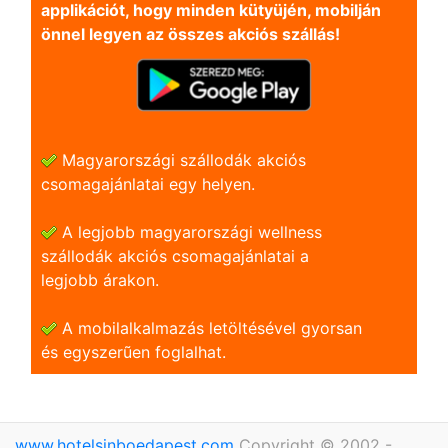
applikációt, hogy minden kütyüjén, mobilján
önnel legyen az összes akciós szállás!
Magyarországi szállodák akciós
csomagajánlatai egy helyen.
A legjobb magyarországi wellness
szállodák akciós csomagajánlatai a
legjobb árakon.
A mobilalkalmazás letöltésével gyorsan
és egyszerũen foglalhat.
www.hotelsinboedapest.com
Copyright © 2002 -