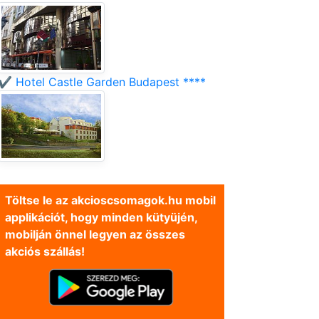
✔️ Hotel Castle Garden Budapest ****
Töltse le az akcioscsomagok.hu mobil
applikációt, hogy minden kütyüjén,
mobilján önnel legyen az összes
akciós szállás!