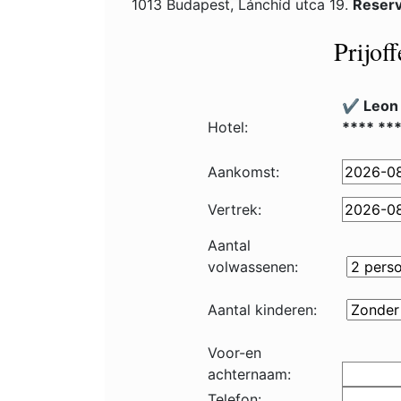
1013 Budapest, Lánchíd utca 19.
Reserv
Prijof
✔️ Leon
Hotel:
**** **
Aankomst:
Vertrek:
Aantal
volwassenen:
Aantal kinderen:
Voor-en
achternaam:
Telefon: