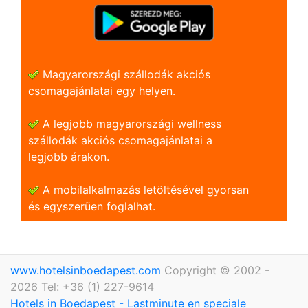
Magyarországi szállodák akciós
csomagajánlatai egy helyen.
A legjobb magyarországi wellness
szállodák akciós csomagajánlatai a
legjobb árakon.
A mobilalkalmazás letöltésével gyorsan
és egyszerũen foglalhat.
www.hotelsinboedapest.com
Copyright © 2002 -
2026 Tel: +36 (1) 227-9614
Hotels in Boedapest - Lastminute en speciale