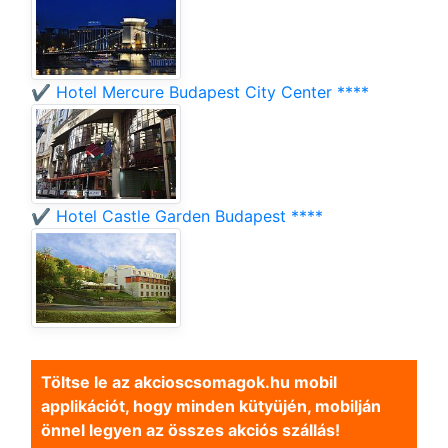
✔️ Hotel Mercure Budapest City Center ****
✔️ Hotel Castle Garden Budapest ****
Töltse le az akcioscsomagok.hu mobil
applikációt, hogy minden kütyüjén, mobilján
önnel legyen az összes akciós szállás!